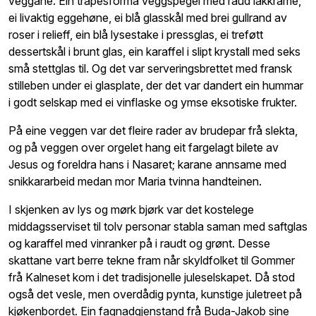
veggane. Ein trapesforma veggspegel med raud lakkrame,
ei livaktig eggehøne, ei blå glasskål med brei gullrand av
roser i relieff, ein blå lysestake i pressglas, ei treføtt
dessertskål i brunt glas, ein karaffel i slipt krystall med seks
små stettglas til. Og det var serveringsbrettet med fransk
stilleben under ei glasplate, der det var dandert ein hummar
i godt selskap med ei vinflaske og ymse eksotiske frukter.
På eine veggen var det fleire rader av brudepar frå slekta,
og på veggen over orgelet hang eit fargelagt bilete av
Jesus og foreldra hans i Nasaret; karane annsame med
snikkararbeid medan mor Maria tvinna handteinen.
I skjenken av lys og mørk bjørk var det kostelege
middagsserviset til tolv personar stabla saman med saftglas
og karaffel med vinranker på i raudt og grønt. Desse
skattane vart berre tekne fram når skyldfolket til Gommer
frå Kalneset kom i det tradisjonelle juleselskapet. Då stod
også det vesle, men overdådig pynta, kunstige juletreet på
kjøkenbordet. Ein fagnadgjenstand frå Buda-Jakob sine