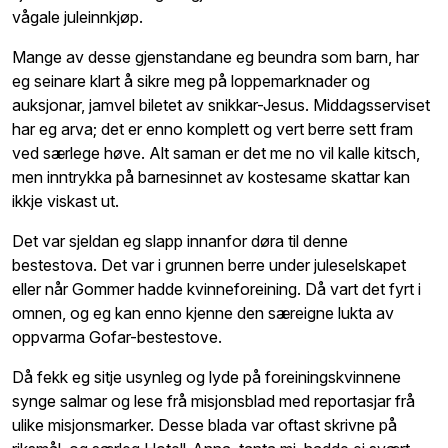
vågale juleinnkjøp.
Mange av desse gjenstandane eg beundra som barn, har
eg seinare klart å sikre meg på loppemarknader og
auksjonar, jamvel biletet av snikkar-Jesus. Middagsserviset
har eg arva; det er enno komplett og vert berre sett fram
ved særlege høve. Alt saman er det me no vil kalle kitsch,
men inntrykka på barnesinnet av kostesame skattar kan
ikkje viskast ut.
Det var sjeldan eg slapp innanfor døra til denne
bestestova. Det var i grunnen berre under juleselskapet
eller når Gommer hadde kvinneforeining. Då vart det fyrt i
omnen, og eg kan enno kjenne den særeigne lukta av
oppvarma Gofar-bestestove.
Då fekk eg sitje usynleg og lyde på foreiningskvinnene
synge salmar og lese frå misjonsblad med reportasjar frå
ulike misjonsmarker. Desse blada var oftast skrivne på