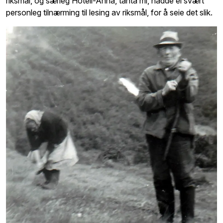
riksmål, og særleg Hotell-Anna, tanta mi, hadde ei svært
personleg tilnærming til lesing av riksmål, for å seie det slik.