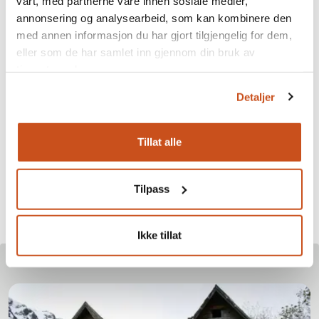
vårt, med partnerne våre innen sosiale medier,
nesten. Det unike bygget bar trekk fra jugend,
annonsering og analysearbeid, som kan kombinere den
sveitserstil og litt til. I dette huset vokste Ivar Mork
med annen informasjon du har gjort tilgjengelig for dem,
opp. I sin historie forteller han om huset, familiene
eller som de har samlet inn gjennom din bruk av
som bodde der og strømmen av mennesker som kom
tjenestene deres.
på besøk.
Detaljer
Brødrene som bygde huset hadde talløse visjoner og
mange prosjekter. Desverre for mange til å fullføre alt.
Nå har byggmester Inge Kolås sått seg i fore å
Tillat alle
berge huset som aldri ble ferdig
Tilpass
Ikke tillat
Les mer om dette emnet