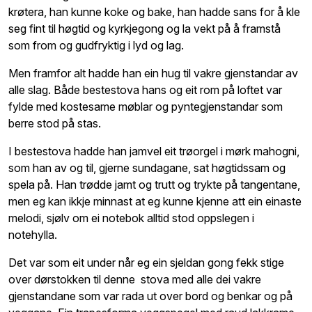
krøtera, han kunne koke og bake, han hadde sans for å kle
seg fint til høgtid og kyrkjegong og la vekt på å framstå
som from og gudfryktig i lyd og lag.
Men framfor alt hadde han ein hug til vakre gjenstandar av
alle slag. Både bestestova hans og eit rom på loftet var
fylde med kostesame møblar og pyntegjenstandar som
berre stod på stas.
I bestestova hadde han jamvel eit trøorgel i mørk mahogni,
som han av og til, gjerne sundagane, sat høgtidssam og
spela på. Han trødde jamt og trutt og trykte på tangentane,
men eg kan ikkje minnast at eg kunne kjenne att ein einaste
melodi, sjølv om ei notebok alltid stod oppslegen i
notehylla.
Det var som eit under når eg ein sjeldan gong fekk stige
over dørstokken til denne stova med alle dei vakre
gjenstandane som var rada ut over bord og benkar og på