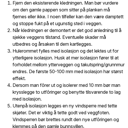
Fjern den eksisterende kledningen. Man bør vurdere
om den gamle pappen som sitter på planken må
fjernes eller ikke. I noen tilfeller kan den være damptett
og stoppe fukt på et ugunstig sted i veggen.
Når kledningen er demontert er det god anledning til å
sjekke veggens tilstand. Eventuelle skader må
utbedres og årsaken til dem kartlegges.
Hulerommet fylles med isolasjon og det lektes ut for
ytterligere isolasjon. Husk at mer isolasjon fører til at
forholdet mellom ytterveggen og takutspring/grunnmur
endres. De første 50-100 mm med isolasjon har størst
effekt.
Dersom man fôrer ut og isolerer med 10 mm bør man
krysslegge to utfôringer og benytte tilsvarende to lag
med isolasjon.
Utenpå isolasjon legges en ny vindsperre med tette
skjøter. Det er viktig å tette godt ved veggfoten.
Vindsperren bør brettes rundt den nye utfôringen og
klemmes på den gamle bunnsvillen.