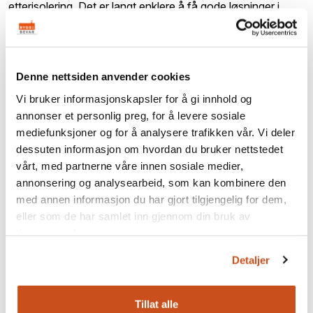
etterisolering. Det er langt enklere å få gode løsninger i
trehus enn i murgårder.
Tre er et organisk materiale som brytes ned av ulike
skadeorganismer når temperatur og fuktforhold er
Denne nettsiden anvender cookies
gunstige. for eldre trekonstruksjoner som har stått i mange
Vi bruker informasjonskapsler for å gi innhold og
år under "naturlige" trekkfulle forhold, kan på få år utvikle
annonser et personlig preg, for å levere sosiale
store råteskader dersom den naturlige luftingen av
mediefunksjoner og for å analysere trafikken vår. Vi deler
konstruksjonen blir hindret gjennom feil utført tilleggs-
dessuten informasjon om hvordan du bruker nettstedet
isolering og tetting.
vårt, med partnerne våre innen sosiale medier,
Ved etterisolering av yttervegg må man vurdere om det er
annonsering og analysearbeid, som kan kombinere den
behov for spesielle tiltak for å sikre god regnskjerming i
med annen informasjon du har gjort tilgjengelig for dem,
overgangen mellom bygningsdeler.
eller som de har samlet inn gjennom din bruk av
tjenestene deres.
Den utvendige kledningen, listverk, nedløp,
hjørnemarkeringer, vannbord ned mor grunnmuren og
Detaljer
gesimsdetaljer vil som regel gå tapt. De blir i beste fall
erstattet av kopier, men i praksis er dette vanskelig fordi
Tillat alle
forholdet mellom bygningsdelene endres.