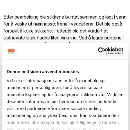
Etter bearbeiding ble stikkene buntet sammen og lagt i vann
for å vaske ut næringsstoffene i vedcellene. Det ble også
forsøkt å koke stikkene. I ettertid ble det vurdert at
sistnevnte tiltak hadde liten virkning. Ved å legge buntene i
vann hindret man blåvedsopp i å etablere seg. I friluft
blåner furu i løpet av ei snau uke under optimale forhold for
etablering av blåvedsopp.
Denne nettsiden anvender cookies
Vi bruker informasjonskapsler for å gi innhold og
annonser et personlig preg, for å levere sosiale
mediefunksjoner og for å analysere trafikken vår. Vi deler
dessuten informasjon om hvordan du bruker nettstedet
vårt, med partnerne våre innen sosiale medier,
annonsering og analysearbeid, som kan kombinere den
med annen informasjon du har gjort tilgjengelig for dem,
eller som de har samlet inn gjennom din bruk av