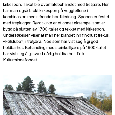
kirkespon. Taket ble overflatebehandlet med tretjære. Her
har man også brukt kirkespon på veggfeltene i
kombinasjon med stående bordkledning. Sponen er festet
med treplugger. Røroskirka er et annet eksempel som er
bygd på slutten av 1700-tallet og tekket med kirkespon.
Undersøkelser viser at man her blandet inn finknust trekull,
«kølstubb», i tretjæra. Noe som har vist seg å gi god
holdbarhet. Behandling med steinkulltjære på 1900-tallet
har vist seg å gi svært dårlig holdbarhet. Foto:
Kulturminnefondet.