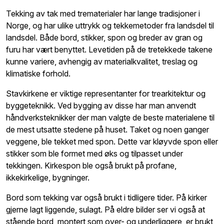
Tekking av tak med trematerialer har lange tradisjoner i
Norge, og har ulike uttrykk og tekkemetoder fra landsdel til
landsdel. Både bord, stikker, spon og breder av gran og
furu har vært benyttet. Levetiden på de tretekkede takene
kunne variere, avhengig av materialkvalitet, treslag og
klimatiske forhold.
Stavkirkene er viktige representanter for trearkitektur og
byggeteknikk. Ved bygging av disse har man anvendt
håndverksteknikker der man valgte de beste materialene til
de mest utsatte stedene på huset. Taket og noen ganger
veggene, ble tekket med spon. Dette var kløyvde spon eller
stikker som ble formet med øks og tilpasset under
tekkingen. Kirkespon ble også brukt på profane,
ikkekirkelige, bygninger.
Bord som tekking var også brukt i tidligere tider. På kirker
gjerne lagt liggende, sulagt. På eldre bilder ser vi også at
stående bord, montert som over- og underliggere, er brukt