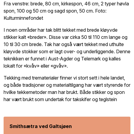
Fra venstre: brede, 80 cm, kirkespon, 46 cm, 2 typer høvla
spon, 100 og 50 cm og sagd spon, 50 cm. Foto:
Kulturminnefondet
I noen områder har tak blitt tekket med brede kløyvde
stikker kalt «breder». Disse var cirka 50 til 110 cm lange og
10 til 30 cm brede. Tak har også vært tekket med uthulte
kløyvde stokker som er lagt over- og underliggende. Denne
teknikken er funnet i Aust-Agder og Telemark og kalles
lokalt for «kvåv» eller «gvåv».
Tekking med trematerialer finner vi stort sett i hele landet,
og både tradisjoner og materialtilgang har vært styrende for
hvilke tekkemetoder man har brukt. Både stikker og spon
har vært brukt som undertak for takskifer og teglstein
Smithsætra ved Galtsjøen