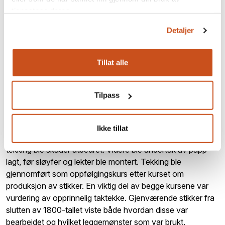
tjenestene deres.
Detaljer
Tillat alle
Bunter med stikker klare for å legges i sjøen for utvasking
av sukkerinnhold i geitveden. Foto: Henning Søndmør
Tilpass
Tekkearbeidet
Smithsætra hadde vært ute av bruk i flere år og hadde
Ikke tillat
skader i andre deler av bygningen enn selve taket. Før
tekking ble skader utbedret. Videre ble undertak av papp
lagt, før sløyfer og lekter ble montert. Tekking ble
gjennomført som oppfølgingskurs etter kurset om
produksjon av stikker. En viktig del av begge kursene var
vurdering av opprinnelig taktekke. Gjenværende stikker fra
slutten av 1800-tallet viste både hvordan disse var
bearbeidet og hvilket leggemønster som var brukt.