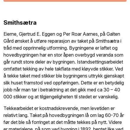
Smithsætra
Eierne, Gjertrud E. Eggen og Per Roar Aarnes, på Galten
Gård ønsket å utføre reparasjon av taket på Smithsætra i
tråd med opprinnelig utforming. Bygningene er laftet og
hovedbygningen har en stor åpen overbygd veranda som
går rundt store deler av bygningen. Istandsettingsarbeidet
omfattet tekking av hele takflata med kløyvde stikker. Ved
å tekke taket med stikker ble bygningens uttrykk gjenskapt
slik huset framstod ved oppføringen. Dette er en betydelig
jobb når man tar i betraktning at det gikk med ca 30 – 40
000 stikker og at tilgjengeligheten til stedet er vanskelig.
Tekkearbeidet er kostnadskrevende, men levetiden er
relativt lang. Taket på hovedbygningen lå om lag 60-70 år
før det ble så forringet at det måtte tekkes på nytt. Videre
er materialene, nå som ved bygging i 1892, hentet like ved