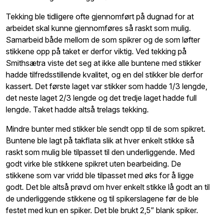
Tekking ble tidligere ofte gjennomført på dugnad for at
arbeidet skal kunne gjennomføres så raskt som mulig.
Samarbeid både mellom de som spikrer og de som løfter
stikkene opp på taket er derfor viktig. Ved tekking på
Smithsætra viste det seg at ikke alle buntene med stikker
hadde tilfredsstillende kvalitet, og en del stikker ble derfor
kassert. Det første laget var stikker som hadde 1/3 lengde,
det neste laget 2/3 lengde og det tredje laget hadde full
lengde. Taket hadde altså trelags tekking.
Mindre bunter med stikker ble sendt opp til de som spikret.
Buntene ble lagt på takflata slik at hver enkelt stikke så
raskt som mulig ble tilpasset til den underliggende. Med
godt virke ble stikkene spikret uten bearbeiding. De
stikkene som var vridd ble tilpasset med øks for å ligge
godt. Det ble altså prøvd om hver enkelt stikke lå godt an til
de underliggende stikkene og til spikerslagene før de ble
festet med kun en spiker. Det ble brukt 2,5” blank spiker.