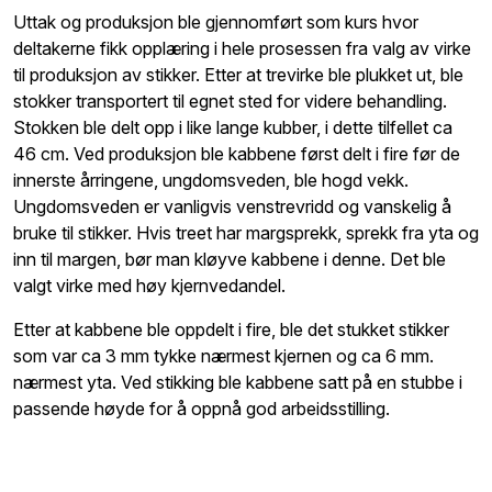
Uttak og produksjon ble gjennomført som kurs hvor
deltakerne fikk opplæ­ring i hele prosessen fra valg av virke
til produksjon av stikker. Etter at trevirke ble plukket ut, ble
stokker transportert til egnet sted for videre behandling.
Stokken ble delt opp i like lange kubber, i dette tilfellet ca
46 cm. Ved produksjon ble kabbene først delt i fire før de
innerste årringene, ungdomsveden, ble hogd vekk.
Ungdomsveden er vanligvis venstrevridd og vanskelig å
bruke til stikker. Hvis treet har margsprekk, sprekk fra yta og
inn til margen, bør man kløyve kabbene i denne. Det ble
valgt virke med høy kjernvedandel.
Etter at kabbene ble oppdelt i fire, ble det stukket stikker
som var ca 3 mm tykke nærmest kjernen og ca 6 mm.
nærmest yta. Ved stikking ble kabbene satt på en stubbe i
passende høyde for å oppnå god arbeidsstilling.