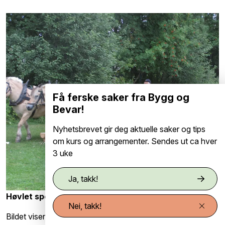
Få ferske saker fra Bygg og
Bevar!
Nyhetsbrevet gir deg aktuelle saker og tips
om kurs og arrangementer. Sendes ut ca hver
3 uke
Ja, takk!
Høvlet spon som undertak
Nei, takk!
Bildet viser høvling av spon med tospann. Det er skåret