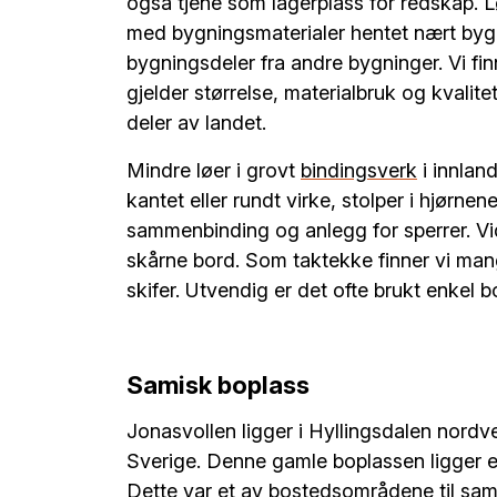
også tjene som lagerplass for redskap. 
med bygningsmaterialer hentet nært by
bygningsdeler fra andre bygninger. Vi finn
gjelder størrelse, materialbruk og kvalite
deler av landet.
Mindre løer i grovt
bindingsverk
i innlan
kantet eller rundt virke, stolper i hjørne
sammenbinding og anlegg for sperrer. Vid
skårne bord. Som taktekke finner vi mange
skifer. Utvendig er det ofte brukt enkel b
Samisk boplass
Jonasvollen ligger i Hyllingsdalen nordve
Sverige. Denne gamle boplassen ­ligger e
Dette var et av bostedsområdene til samen