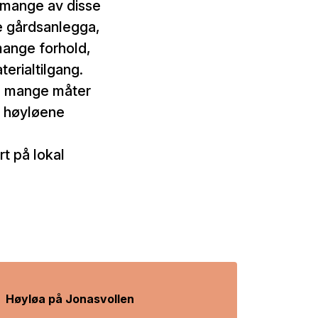
 mange av disse
ve gårdsanlegga,
mange forhold,
erialtilgang.
å mange måter
å høyløene
t på lokal
Høyløa på Jonasvollen