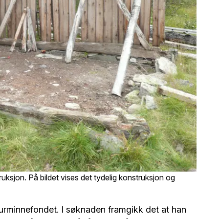
uksjon. På bildet vises det tydelig konstruksjon og
lturminnefondet. I søknaden framgikk det at han