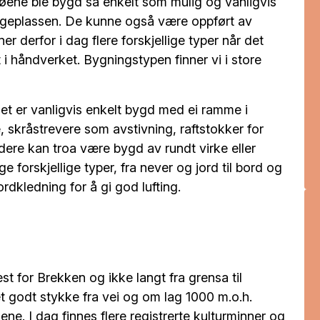
Løene ble bygd så enkelt som mulig og vanligvis
ggeplassen. De kunne også være oppført av
er derfor i dag flere forskjellige typer når det
t i håndverket. Bygningstypen finner vi i store
det er vanligvis enkelt bygd med ei ramme i
ne, skråstrevere som avstivning, raftstokker for
ere kan troa være bygd av rundt virke eller
 forskjellige typer, fra never og jord til bord og
ordkledning for å gi god lufting.
st for Brekken og ikke langt fra grensa til
t godt stykke fra vei og om lag 1000 m.o.h.
e. I dag finnes flere registrerte kulturminner og