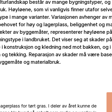
lturlandskap består av mange bygningstyper, og
bruk. Høyløene, som vi vanligvis finner utafor sel
ype i mange varianter. Variasjonen avhenger av 
behovet for høy og lagerplass, beliggenhet og mat
pekter av byggemåter, representerer høyløene p
ningstype i landbruket. Det viser seg at skader p
ne i konstruksjon og kledning ned mot bakken, og i
 og tekking. Reparasjon av skader må være baser
ggemåte og materialbruk.
erplass for tørt gras. I deler av året kunne de