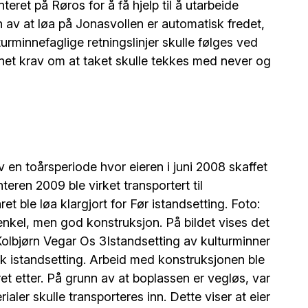
ret på Røros for å få hjelp til å utarbeide
nn av at løa på Jonasvollen er automatisk fredet,
urminnefaglige retningslinjer skulle følges ved
nnet krav om at taket skulle tekkes med never og
av en toårsperiode hvor eieren i juni 2008 skaffet
teren 2009 ble virket transportert til
 ble løa klargjort for Før istandsetting. Foto:
enkel, men god konstruksjon. På bildet vises det
Kolbjørn Vegar Os 3Istandsetting av kulturminner
k istandsetting. Arbeid med konstruksjonen ble
et etter. På grunn av at boplassen er vegløs, var
ialer skulle transporteres inn. Dette viser at eier