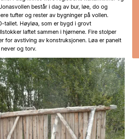
Jonasvollen består i dag av bur, løe, do og
flere tufter og rester av bygninger på vollen.
0-tallet. Høyløa, som er bygd i grovt
lstokker ­laftet sammen i hjørnene. Fire stolper
er for avstiving av konstruksjonen. Løa er panelt
 never og torv.