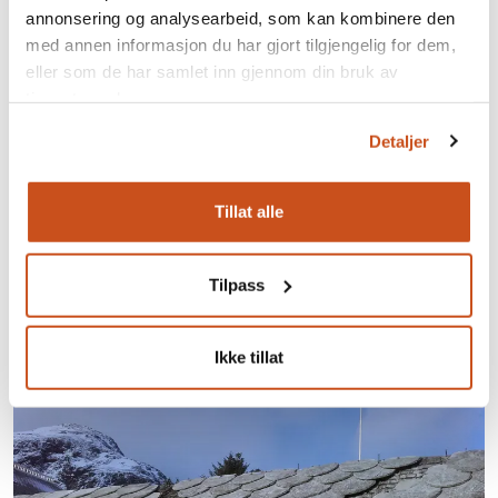
annonsering og analysearbeid, som kan kombinere den
med annen informasjon du har gjort tilgjengelig for dem,
eller som de har samlet inn gjennom din bruk av
tjenestene deres.
Detaljer
Tillat alle
Skiferen festes direkte i troa med klipt spiker. Hakk på siden
av dråpeskiferen er for innfestingen. Ingen hull blir
Tilpass
eksponert når skiferen i raden over legges på plass. Foto:
Karl Prytz/Bygningsvernprosjektet
Ikke tillat