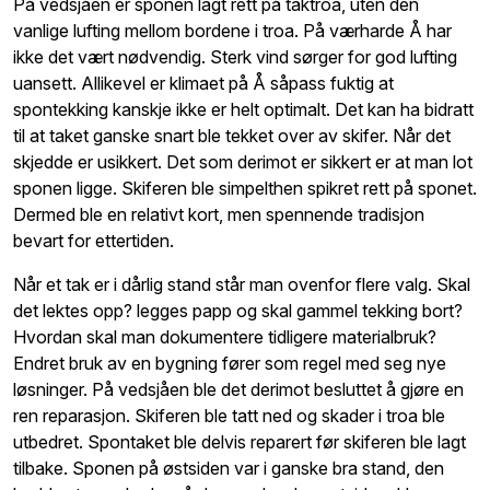
På vedsjåen er sponen lagt rett på taktroa, uten den
vanlige lufting mellom bordene i troa. På værharde Å har
ikke det vært nødvendig. Sterk vind sørger for god lufting
uansett. Allikevel er klimaet på Å såpass fuktig at
spontekking kanskje ikke er helt optimalt. Det kan ha bidratt
til at taket ganske snart ble tekket over av skifer. Når det
skjedde er usikkert. Det som derimot er sikkert er at man lot
sponen ligge. Skiferen ble simpelthen spikret rett på sponet.
Dermed ble en relativt kort, men spennende tradisjon
bevart for ettertiden.
Når et tak er i dårlig stand står man ovenfor flere valg. Skal
det lektes opp? legges papp og skal gammel tekking bort?
Hvordan skal man dokumentere tidligere materialbruk?
Endret bruk av en bygning fører som regel med seg nye
løsninger. På vedsjåen ble det derimot besluttet å gjøre en
ren reparasjon. Skiferen ble tatt ned og skader i troa ble
utbedret. Spontaket ble delvis reparert før skiferen ble lagt
tilbake. Sponen på østsiden var i ganske bra stand, den