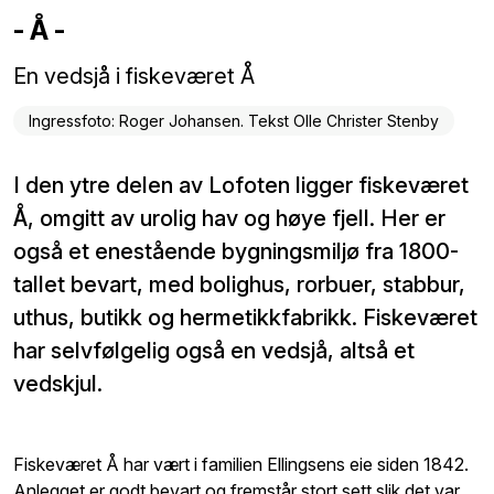
- Å -
En vedsjå i fiskeværet Å
Ingressfoto: Roger Johansen. Tekst Olle Christer Stenby
I den ytre delen av Lofoten ligger fiskeværet
Å, omgitt av urolig hav og høye fjell. Her er
også et enestående bygningsmiljø fra 1800-
tallet bevart, med bolighus, rorbuer, stabbur,
uthus, butikk og hermetikkfabrikk. Fiskeværet
har selvfølgelig også en vedsjå, altså et
vedskjul.
Fiskeværet Å har vært i familien Ellingsens eie siden 1842.
Anlegget er godt bevart og fremstår stort sett slik det var