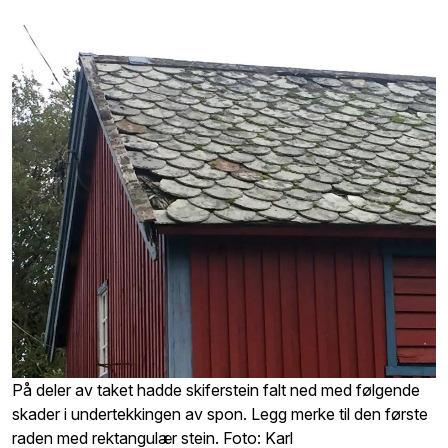
På deler av taket hadde skiferstein falt ned med følgende
skader i undertekkingen av spon. Legg merke til den første
raden med rektangulær stein. Foto: Karl