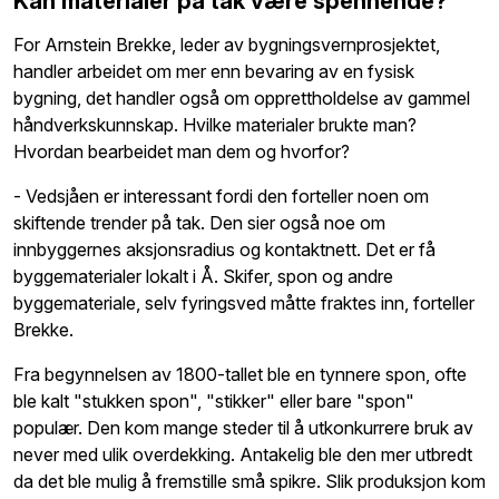
Kan materialer på tak være spennende?
For Arnstein Brekke, leder av bygningsvernprosjektet,
handler arbeidet om mer enn bevaring av en fysisk
bygning, det handler også om opprettholdelse av gammel
håndverkskunnskap. Hvilke materialer brukte man?
Hvordan bearbeidet man dem og hvorfor?
- Vedsjåen er interessant fordi den forteller noen om
skiftende trender på tak. Den sier også noe om
innbyggernes aksjonsradius og kontaktnett. Det er få
byggematerialer lokalt i Å. Skifer, spon og andre
byggemateriale, selv fyringsved måtte fraktes inn, forteller
Brekke.
Fra begynnelsen av 1800-tallet ble en tynnere spon, ofte
ble kalt "stukken spon", "stikker" eller bare "spon"
populær. Den kom mange steder til å utkonkurrere bruk av
never med ulik overdekking. Antakelig ble den mer utbredt
da det ble mulig å fremstille små spikre. Slik produksjon kom