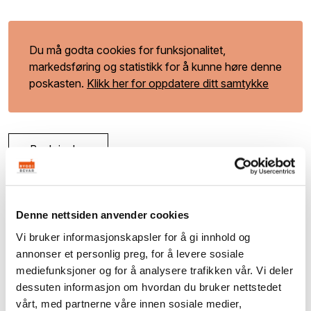
Du må godta cookies for funksjonalitet,
markedsføring og statistikk for å kunne høre denne
poskasten.
Klikk her for oppdatere ditt samtykke
Beskrivelse
Vi tar en prat med avtroppende byantikvar i Olso
Janne Wilberg om dette, og får vite mer om
Denne nettsiden anvender cookies
arbeidet til Byantikvaren i Oslo. Vi får også
Vi bruker informasjonskapsler for å gi innhold og
oppklart litt rundt vernestatus og hva det betyr,
annonser et personlig preg, for å levere sosiale
blant annet gul liste.
mediefunksjoner og for å analysere trafikken vår. Vi deler
dessuten informasjon om hvordan du bruker nettstedet
vårt, med partnerne våre innen sosiale medier,