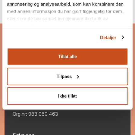
annonsering og analysearbeid, som kan kombinere den
med annen informasjon du har gjort tilgjengelig for dem,
eller som de har samlet inn gjennom din bruk av
Bygg og Bevar
tjenestene deres.
Bygg og Bevar er et program som skal inspirere og
Detaljer
motivere til bevaring, bruk og ombruk av
eksisterende bygg.
Tillat alle
Les mer om Bygg og Bevar
Postadresse
Tilpass
Postboks 7187 Majorstuen
0307 Oslo
Ikke tillat
post@byggogbevar.no
Org.nr: 983 060 463