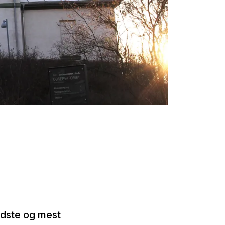
eldste og mest
sin plass i