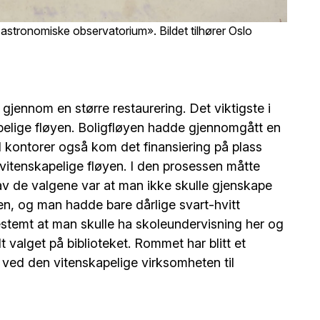
 astronomiske observatorium». Bildet tilhører Oslo
jennom en større restaurering. Det viktigste i
elige fløyen. Boligfløyen hadde gjennomgått en
il kontorer også kom det finansiering på plass
 vitenskapelige fløyen. I den prosessen måtte
av de valgene var at man ikke skulle gjenskape
jen, og man hadde bare dårlige svart-hvitt
bestemt at man skulle ha skoleundervisning her og
lt valget på biblioteket. Rommet har blitt et
er ved den vitenskapelige virksomheten til