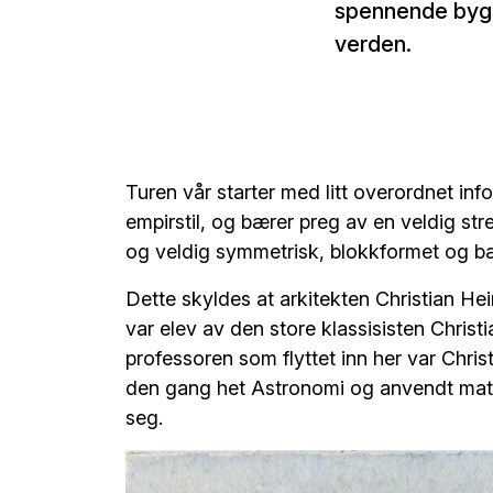
verden.
Turen vår starter med litt overordnet inf
empirstil, og bærer preg av en veldig str
og veldig symmetrisk, blokkformet og b
Dette skyldes at arkitekten Christian He
var elev av den store klassisisten Chris
professoren som flyttet inn her var Chri
den gang het Astronomi og anvendt mat
seg.