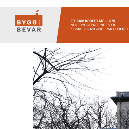
ET SAMARBEID MELLOM
NHO BYGGENÆRINGEN OG
KLIMA- OG MILJØDEPARTEMENT