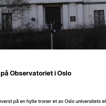
 på Observatoriet i Oslo
øverst på en hylle troner et av Oslo universitets 
nger. Bli med inn i huset som hjalp Norge å finne 