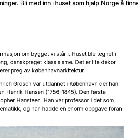
ormasjon om bygget vi står i. Huset ble tegnet i
eng, danskpreget klassisisme. Det er lite dekor
ærer preg av københavnarkitektur.
inrich Grosch var utdannet i København der han
tian Henrik Hansen (1756-1845). Den første
stopher Hansteen. Han var professor i det som
ematikk, og han hadde en enorm oppgave foran