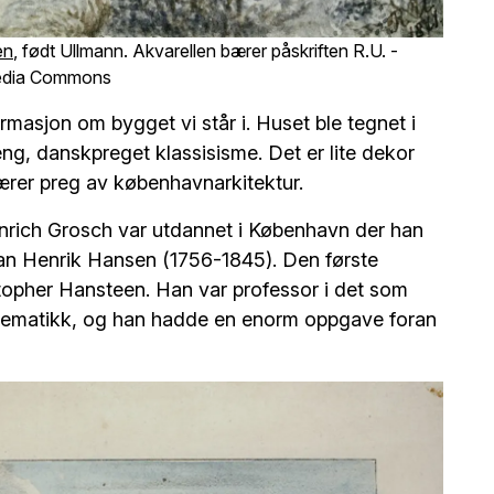
en
, født Ullmann. Akvarellen bærer påskriften
R.U. -
ipedia Commons
ormasjon om bygget vi står i. Huset ble tegnet i
eng, danskpreget klassisisme. Det er lite dekor
ærer preg av københavnarkitektur.
inrich Grosch var utdannet i København der han
tian Henrik Hansen (1756-1845). Den første
stopher Hansteen. Han var professor i det som
ematikk, og han hadde en enorm oppgave foran