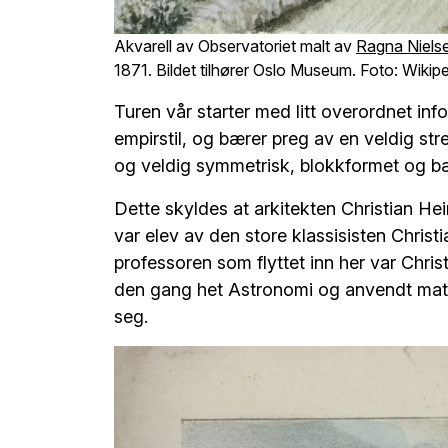
Akvarell av Observatoriet malt av
Ragna Niels
1871
. Bildet tilhører Oslo Museum. Foto: Wik
Turen vår starter med litt overordnet inf
empirstil, og bærer preg av en veldig str
og veldig symmetrisk, blokkformet og b
Dette skyldes at arkitekten Christian He
var elev av den store klassisisten Chris
professoren som flyttet inn her var Chri
den gang het Astronomi og anvendt mat
seg.