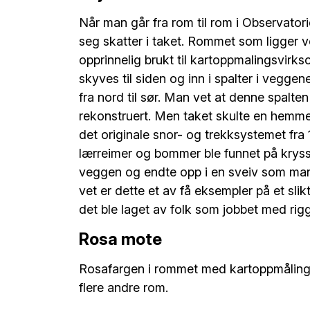
Når man går fra rom til rom i Observatori
seg skatter i taket. Rommet som ligger ve
opprinnelig brukt til kartoppmalingsvir
skyves til siden og inn i spalter i veg
fra nord til sør. Man vet at denne spalten 
rekonstruert. Men taket skulte en hemmel
det originale snor- og trekksystemet fra 18
lærreimer og bommer ble funnet på kryss
veggen og endte opp i en sveiv som man 
vet er dette et av få eksempler på et sli
det ble laget av folk som jobbet med rigg
Rosa mote
Rosafargen i rommet med kartoppmåling er
flere andre rom.
- Det var vel en farge som noen av oss 