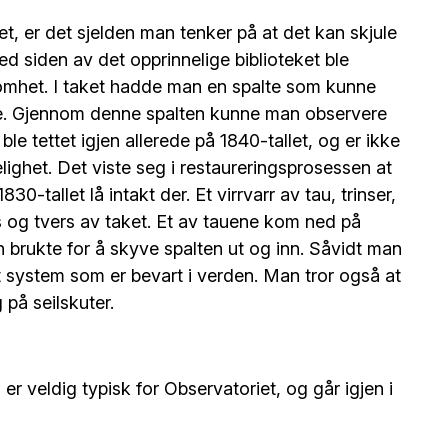
et, er det sjelden man tenker på at det kan skjule
d siden av det opprinnelige biblioteket ble
ksomhet. I taket hadde man en spalte som kunne
gene. Gjennom denne spalten kunne man observere
ble tettet igjen allerede på 1840-tallet, og er ikke
ighet. Det viste seg i restaureringsprosessen at
30-tallet lå intakt der. Et virrvarr av tau, trinser,
 og tvers av taket. Et av tauene kom ned på
brukte for å skyve spalten ut og inn. Såvidt man
kt system som er bevart i verden. Man tror også at
 på seilskuter.
 veldig typisk for Observatoriet, og går igjen i
fikk litt panikk av da fargeundersøkelsene kom på