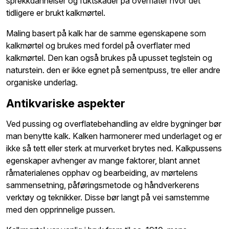
sprekkdannelser og fuktskader på overflater hvor det
tidligere er brukt kalkmørtel.
Maling basert på kalk har de samme egenskapene som
kalkmørtel og brukes med fordel på overflater med
kalkmørtel. Den kan også brukes på upusset teglstein og
naturstein. den er ikke egnet på sementpuss, tre eller andre
organiske underlag.
Antikvariske aspekter
Ved pussing og overflatebehandling av eldre bygninger bør
man benytte kalk. Kalken harmonerer med underlaget og er
ikke så tett eller sterk at murverket brytes ned. Kalkpussens
egenskaper avhenger av mange faktorer, blant annet
råmaterialenes opphav og bearbeiding, av mørtelens
sammensetning, påføringsmetode og håndverkerens
verktøy og teknikker. Disse bør langt på vei samstemme
med den opprinnelige pussen.