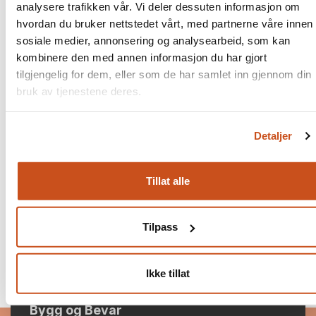
analysere trafikken vår. Vi deler dessuten informasjon om
Helse og inneklima
hvordan du bruker nettstedet vårt, med partnerne våre innen
sosiale medier, annonsering og analysearbeid, som kan
Kalkmørtel, -puss og -maling er etsende, hender og øyne
kombinere den med annen informasjon du har gjort
må beskyttes. Materialene avgir ingen avgasser.
tilgjengelig for dem, eller som de har samlet inn gjennom din
bruk av tjenestene deres.
Kilder
"
Rapport
Detaljer
fra Riksantikvarieämbetet Materialguiden
", Riksantikvarieämb
2013
Tillat alle
Tilpass
Ikke tillat
Bygg og Bevar