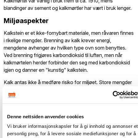
Kalkmørtel var vanlig i bruk frem til ca. 1910, mens
blandinger av sement og kalkmørtler har vært i bruk lenger.
Miljøaspekter
Kalkstein er et ikke-fornybart materiale, men råvaren finnes
i rikelige mengder. Brenning av kalk krever energi,
mengdene avhenger av hvilken type ovn som benyttes.
Ved brenning frigjøres karbondioksid til luften, men når
kalkmørtelen herder forbinder den seg med karbondioksid
igjen og danner en "kunstig" kalkstein.
Kalk antas ikke å medføre risiko for miljøet. Store mengder
kalk i vann kan imidlertid øke vannets pH-verdi.
Herdet kalkmørtel er inaktivt og ikke klassifisert som farlig
avfall. Det kan avhendes som byggavfall til deponering
eller gjenvinning.
Denne nettsiden anvender cookies
Vi bruker informasjonskapsler for å gi innhold og annonser et
Bruk av kalkmørtler ved muring forenkler gjenbruk av blant
personlig preg, for å levere sosiale mediefunksjoner og for å
annet teglstein.