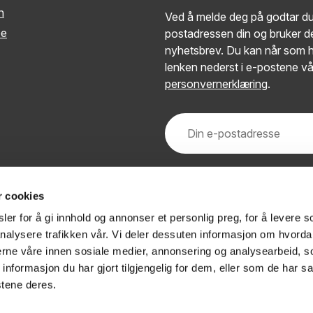
n
Ved å melde deg på godtar du 
be
postadressen din og bruker de
nyhetsbrev. Du kan når som h
lenken nederst i e-postene vå
personvernerklæring
.
r cookies
er for å gi innhold og annonser et personlig preg, for å levere s
nalysere trafikken vår. Vi deler dessuten informasjon om hvorda
nerne våre innen sosiale medier, annonsering og analysearbeid, 
formasjon du har gjort tilgjengelig for dem, eller som de har sa
stene deres.
 / endre samtykke