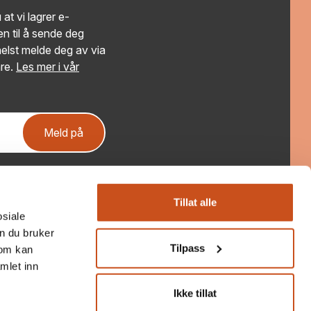
at vi lagrer e-
n til å sende deg
elst melde deg av via
re.
Les mer i vår
Meld på
Få ferske saker fra Bygg og Bevar!
Nyhetsbrevet gir deg aktuelle saker og tips om kurs
Tillat alle
osiale
og arrangementer. Sendes ut ca hver 3 uke
n du bruker
Tilpass
som kan
Ja, takk!
mlet inn
Nei, takk!
Ikke tillat