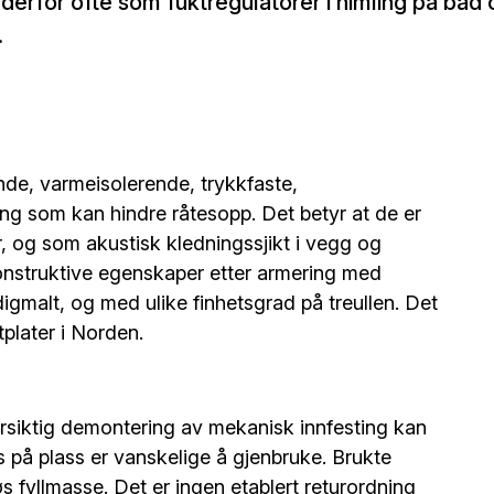
 derfor ofte som fuktregulatorer i himling på bad 
.
ende, varmeisolerende, trykkfaste,
 som kan hindre råtesopp. Det betyr at de er
r, og som akustisk kledningssjikt i vegg og
onstruktive egenskaper etter armering med
igmalt, og med ulike finhetsgrad på treullen. Det
plater i Norden.
orsiktig demontering av mekanisk innfesting kan
s på plass er vanskelige å gjenbruke. Brukte
 fyllmasse. Det er ingen etablert returordning