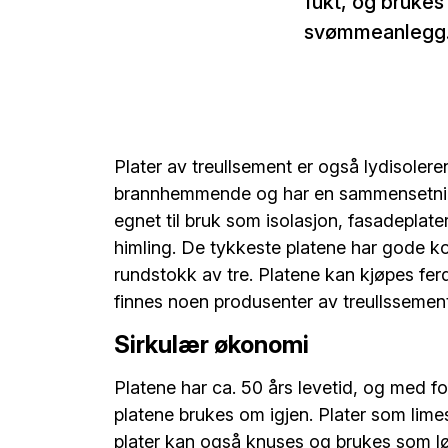
fukt, og brukes
svømmeanlegg
Plater av treullsement er også lydisoler
brannhemmende og har en sammensetning
egnet til bruk som isolasjon, fasadeplate
himling. De tykkeste platene har gode k
rundstokk av tre. Platene kan kjøpes ferd
finnes noen produsenter av treullssement
Sirkulær økonomi
Platene har ca. 50 års levetid, og med f
platene brukes om igjen. Plater som lime
plater kan også knuses og brukes som løs