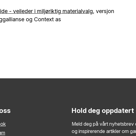
de - veileder i miljøriktig materialvalg
, versjon
ggallianse og Context as
 oss
Hold deg oppdatert
ook
Meld deg på vårt nyhetsbrev o
og inspirerende artikler om g
ram