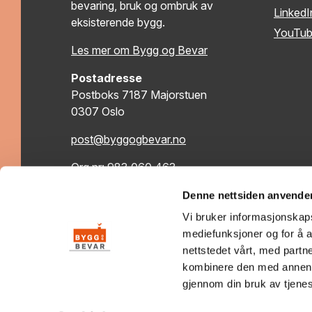
bevaring, bruk og ombruk av
LinkedI
eksisterende bygg.
YouTu
Les mer om Bygg og Bevar
Postadresse
Postboks 7187 Majorstuen
0307 Oslo
post@byggogbevar.no
Org.nr: 983 060 463
Denne nettsiden anvende
Vi bruker informasjonskapsl
mediefunksjoner og for å a
nettstedet vårt, med part
kombinere den med annen in
gjennom din bruk av tjene
Personvernerklæring
Tilgjengelighetserklæring
Se