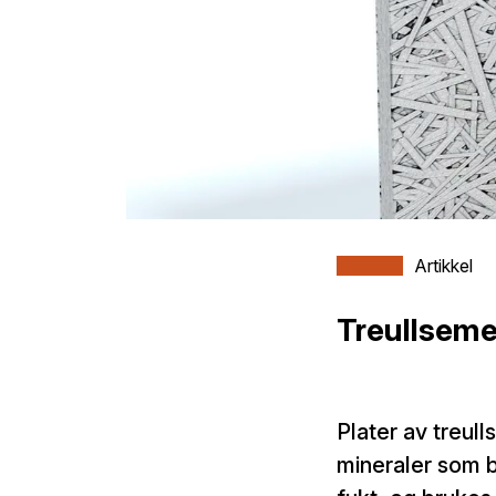
Artikkel
Treullseme
Plater av treul
mineraler som b