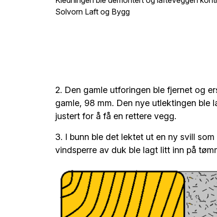
Solvorn Laft og Bygg
2. Den gamle utforingen ble fjernet og 
gamle, 98 mm. Den nye utlektingen ble l
justert for å få en rettere vegg.
3. I bunn ble det lektet ut en ny svill so
vindsperre av duk ble lagt litt inn på tø