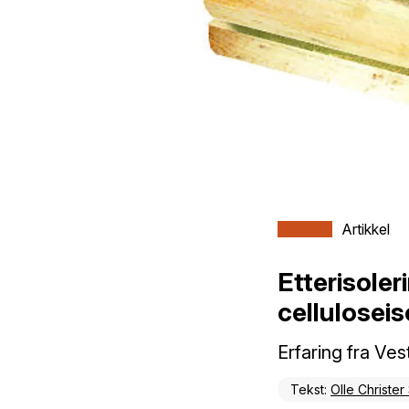
Artikkel
Etterisole
celluloseis
Erfaring fra Ves
Tekst:
Olle Christer