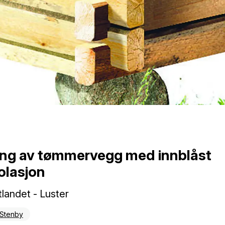
ring av tømmervegg med innblåst
olasjon
tlandet - Luster
 Stenby