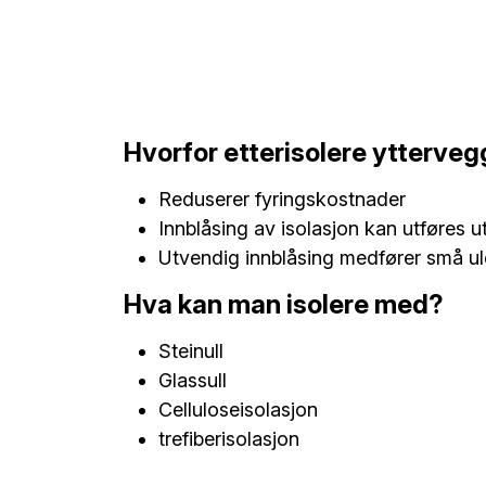
Hvorfor etterisolere ytterve
Reduserer fyringskostnader
Innblåsing av isolasjon kan utføres u
Utvendig innblåsing medfører små u
Hva kan man isolere med?
Steinull
Glassull
Celluloseisolasjon
trefiberisolasjon