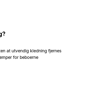
gg?
ten at utvendig kledning fjernes
lemper for beboerne