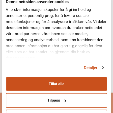
Denne nettsiden anvender cookies
Vi bruker informasjonskapsler for å gi innhold og
annonser et personlig preg, for å levere sosiale
mediefunksjoner og for å analysere trafikken vår. Vi deler
dessuten informasjon om hvordan du bruker nettstedet
vårt, med partnerne våre innen sosiale medier,
annonsering og analysearbeid, som kan kombinere den
med annen informasjon du har gjort tilgjengelig for dem,
eller som de har samlet inn gjennom din bruk av
tjenestene deres.
Detaljer
Tillat alle
Bygg og Bevar
Tilpass
Bygg og Bevar er et program som skal inspirere og
motivere til bevaring, bruk og ombruk av