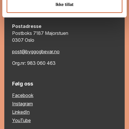
eksisterende bygg.
Ikke tillat
Les mer om Bygg og Bevar
Postadresse
Postboks 7187 Majorstuen
0307 Oslo
post@byggogbevar.no
Org.nr: 983 060 463
Følg oss
Facebook
Instagram
LinkedIn
YouTube