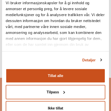
Les mer om oppbyggingen av et bjelkeloft
Vi bruker informasjonskapsler for å gi innhold og
annonser et personlig preg, for å levere sosiale
mediefunksjoner og for å analysere trafikken vår. Vi deler
Oppbyggingen av bjelkeloft
dessuten informasjon om hvordan du bruker nettstedet
vårt, med partnerne våre innen sosiale medier,
annonsering og analysearbeid, som kan kombinere den
med annen informasjon du har gjort tilgjengelig for dem,
eller som de har samlet inn gjennom din bruk av
tjenestene deres.
Detaljer
Tillat alle
Bygg og Bevar
Bygg og Bevar er et program som skal inspirere og
Tilpass
motivere til bevaring, bruk og ombruk av
eksisterende bygg.
Ikke tillat
Les mer om Bygg og Bevar