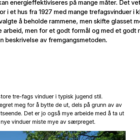
kan energieffektiviseres på mange måter. Det ve
r i et hus fra 1927 med mange trefagsvinduer i k
n valgte å beholde rammene, men skifte glasset
e arbeid, men for et godt formål og med et godt r
en beskrivelse av fremgangsmetoden.
ore tre-fags vinduer i typisk jugend stil.
egret meg for å bytte de ut, dels på grunn av av
utseende. Det er jo også mye arbeide med å ta ut
 nye vinduer miste mye av særpreget.