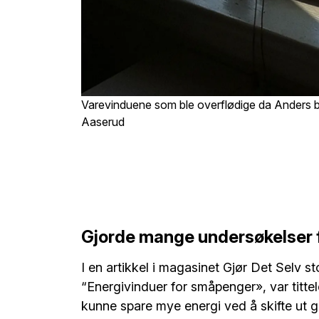
Varevinduene som ble overflødige da Anders byt
Aaserud
Gjorde mange undersøkelser f
I en artikkel i magasinet Gjør Det Selv st
“Energivinduer for småpenger», var tittel
kunne spare mye energi ved å skifte ut gl