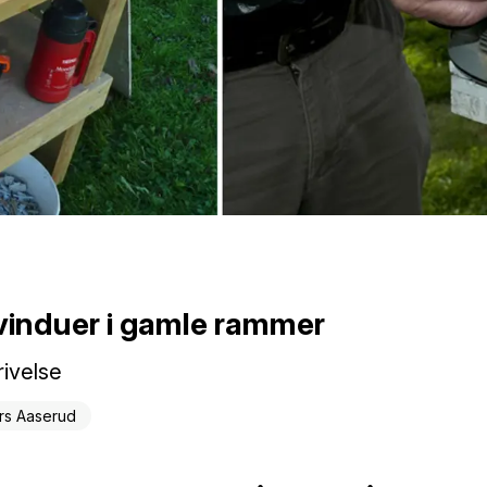
induer i gamle rammer
ivelse
rs Aaserud