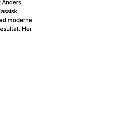
t Anders
lassisk
 med moderne
esultat. Her