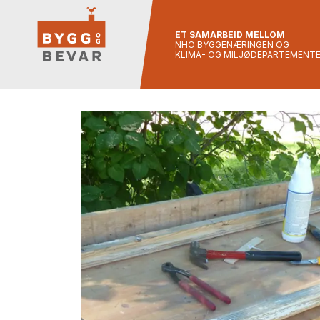
ET SAMARBEID MELLOM
NHO BYGGENÆRINGEN OG
KLIMA- OG MILJØDEPARTEMENT