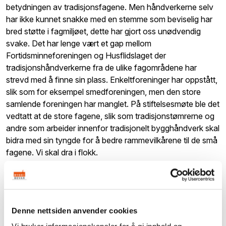
betydningen av tradisjonsfagene. Men håndverkerne selv
har ikke kunnet snakke med en stemme som beviselig har
bred støtte i fagmiljøet, dette har gjort oss unødvendig
svake. Det har lenge vært et gap mellom
Fortidsminneforeningen og Husflidslaget der
tradisjonshåndverkerne fra de ulike fagområdene har
strevd med å finne sin plass. Enkeltforeninger har oppstått,
slik som for eksempel smedforeningen, men den store
samlende foreningen har manglet. På stiftelsesmøte ble det
vedtatt at de store fagene, slik som tradisjonstømrerne og
andre som arbeider innenfor tradisjonelt bygghåndverk skal
bidra med sin tyngde for å bedre rammevilkårene til de små
fagene. Vi skal dra i flokk.
Hvem kan bli medlem i Handverkslaget?
Denne nettsiden anvender cookies
Stiftelsesmøtet har opprettet et interimsstyre som har fått
klare og formelle oppgaver som skal være på plass til et