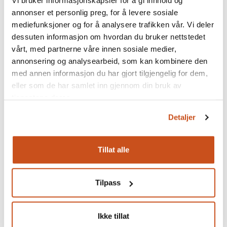
Vi bruker informasjonskapsler for å gi innhold og
konstituerende årsmøte, da begynner den store jobben
annonser et personlig preg, for å levere sosiale
med å bygge opp en levedyktig forening fra bunnen. Det
mediefunksjoner og for å analysere trafikken vår. Vi deler
avgjørende blir om den potensielle medlemsmassen får tillit
dessuten informasjon om hvordan du bruker nettstedet
til handverkslaget og blir entusiastiske medlemmer.
vårt, med partnerne våre innen sosiale medier,
Handverkslaget blir som det står i utdraget fra vedtektene
annonsering og analysearbeid, som kan kombinere den
en organisasjon for utøvere, profesjonelle og amatører.
med annen informasjon du har gjort tilgjengelig for dem,
Men også for de som bare er interesserte på bakgrunn av
eller som de har samlet inn gjennom din bruk av
generell håndverksinteresse eller for kulturvern. Vi går en
tjenestene deres.
spennende tid i møte.
Detaljer
Tillat alle
Bli medlem i Handverkslaget
For å bli medlem kan du søke oss opp på facebook
Tilpass
gruppa:
Handverkslaget, foreningen for
tradisjonshandverk
og få mer informasjon.
Ikke tillat
Ved innmelding bruk e-post: