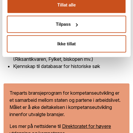
Kunne vurdere materiale for reparasjon og
Tillat alle
ombruk/gjenbruk
Kjennskap til relevant regelverk på området;
Kulturminneloven, Plan og bygningsloven,
Tilpass
Kyrkjedirektivet
Kjennskap til grunnleggande stilepokar
Ikke tillat
Kjennskap til organiseringa av kyrkjesektoren
Kjennskap til søknadsprosessar innanfor feltet
(Riksantikvaren, Fylket, biskopen mv.)
Kjennskap til databasar for historiske søk
Treparts bransjeprogram for kompetanseutvikling er
et samarbeid mellom staten og partene i arbeidslivet.
Målet er å øke deltakelsen i kompetanseutvikling
innenfor utvalgte bransjer.
Les mer på nettsidene til
Direktoratet for høyere