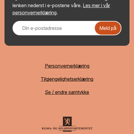
lenken nederst i e-postene våre.
Les mer i vår
personvernerklæring
.
Meld på
Personvernerklæring
Tilgjengelighetserklæring
Se / endre samtykke
Få ferske saker fra Bygg og