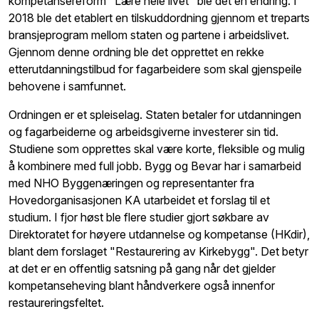
kompetansereform "Lære hele livet" ble det en endring. I
2018 ble det etablert en tilskuddordning gjennom et treparts
bransjeprogram mellom staten og partene i arbeidslivet.
Gjennom denne ordning ble det opprettet en rekke
etterutdanningstilbud for fagarbeidere som skal gjenspeile
behovene i samfunnet.
Ordningen er et spleiselag. Staten betaler for utdanningen
og fagarbeiderne og arbeidsgiverne investerer sin tid.
Studiene som opprettes skal være korte, fleksible og mulig
å kombinere med full jobb. Bygg og Bevar har i samarbeid
med NHO Byggenæringen og representanter fra
Hovedorganisasjonen KA utarbeidet et forslag til et
studium. I fjor høst ble flere studier gjort søkbare av
Direktoratet for høyere utdannelse og kompetanse (HKdir),
blant dem forslaget "Restaurering av Kirkebygg". Det betyr
at det er en offentlig satsning på gang når det gjelder
kompetanseheving blant håndverkere også innenfor
restaureringsfeltet.