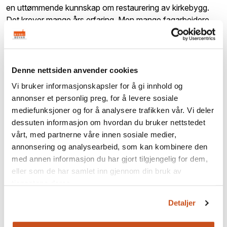
en uttømmende kunnskap om restaurering av kirkebygg.
Det krever mange års erfaring. Men mange fagarbeidere
har en erfaring som langt på vei gjør dem skikket til mange
restaureringsoppgaver. Men de mangler kjennskap til
prinsipper for restaurering, viktige momenter i en
tilstandsvurdering, kunnskap om tradisjonelle materialer etc.
Denne nettsiden anvender cookies
Utdanningen kan gi dem en grunnleggende innsikt i hvilken
Vi bruker informasjonskapsler for å gi innhold og
kunnskap som kreves.
annonser et personlig preg, for å levere sosiale
mediefunksjoner og for å analysere trafikken vår. Vi deler
Relevante tema hentet fra er:
dessuten informasjon om hvordan du bruker nettstedet
Gjennomføring av tilstandsvurderingar i tråd med
vårt, med partnerne våre innen sosiale medier,
NS3424, samanhang mellom skadebilete og årsak,
annonsering og analysearbeid, som kan kombinere den
samt vurdering av tiltak
med annen informasjon du har gjort tilgjengelig for dem,
Kunnskap om eldre mur, tre og teglkonstruksjonar
eller som de har samlet inn gjennom din bruk av
Kunnskap om tradisjonelle materiale som kalk,
tjenestene deres.
naturstein og materiale av tre
Detaljer
Kjennskap til grunnleggande antikvariske prinsipp slik
dei er utforma av Riksantikvaren